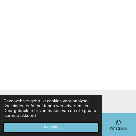
© 2021 - 2026 Noah Foodmarket
Deze website gebruikt cookies voor analyse-
doeleinden en/of het tonen van advertenties.
Powered by
JouwWeb
Door gebruik te blijven maken van de site gaat u
hiermee akkoord.
Akkoord
E-mailadres
Telefoonnummer
Kaart
WhatsApp