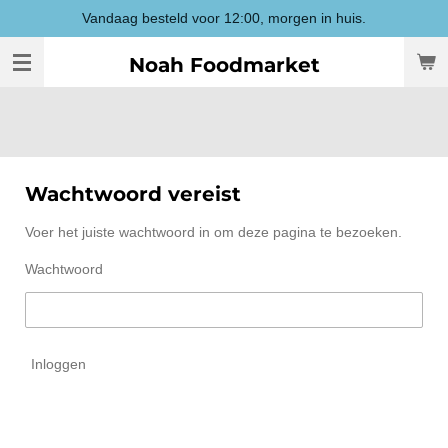
Vandaag besteld voor 12:00, morgen in huis.
Ga
direct
Noah Foodmarket
naar
de
hoofdinhoud
Wachtwoord vereist
Voer het juiste wachtwoord in om deze pagina te bezoeken.
Wachtwoord
Inloggen