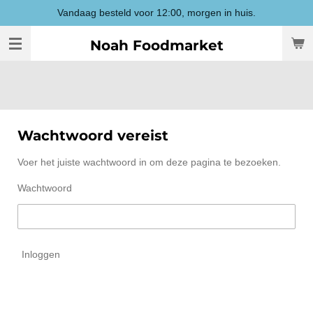
Vandaag besteld voor 12:00, morgen in huis.
Ga
direct
Noah Foodmarket
naar
de
hoofdinhoud
Wachtwoord vereist
Voer het juiste wachtwoord in om deze pagina te bezoeken.
Wachtwoord
Inloggen