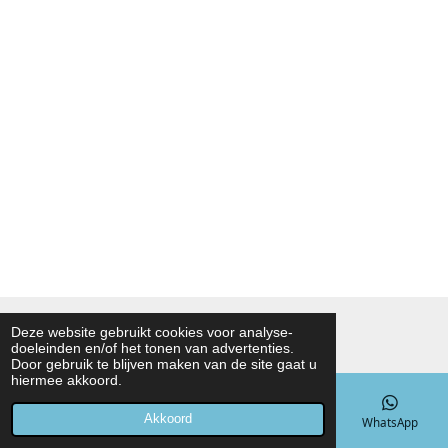
© 2021 - 2026 Noah Foodmarket
Deze website gebruikt cookies voor analyse-
doeleinden en/of het tonen van advertenties.
Powered by
JouwWeb
Door gebruik te blijven maken van de site gaat u
hiermee akkoord.
Akkoord
E-mailadres
Telefoonnummer
Kaart
WhatsApp