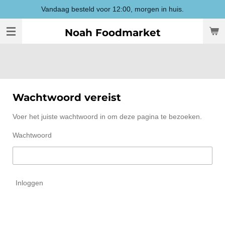
Vandaag besteld voor 12:00, morgen in huis.
Ga
direct
Noah Foodmarket
naar
de
hoofdinhoud
Wachtwoord vereist
Voer het juiste wachtwoord in om deze pagina te bezoeken.
Wachtwoord
Inloggen