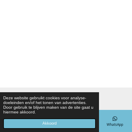
© 2021 - 2026 Noah Foodmarket
Deze website gebruikt cookies voor analyse-
doeleinden en/of het tonen van advertenties.
Powered by
JouwWeb
Door gebruik te blijven maken van de site gaat u
hiermee akkoord.
Akkoord
E-mailadres
Telefoonnummer
Kaart
WhatsApp