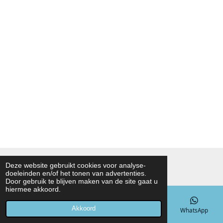
© 2021 - 2026 Noah Foodmarket
Deze website gebruikt cookies voor analyse-
doeleinden en/of het tonen van advertenties.
Powered by
JouwWeb
Door gebruik te blijven maken van de site gaat u
hiermee akkoord.
Akkoord
E-mailadres
Telefoonnummer
Kaart
WhatsApp