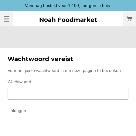
Vandaag besteld voor 12:00, morgen in huis.
Ga
direct
Noah Foodmarket
naar
de
hoofdinhoud
Wachtwoord vereist
Voer het juiste wachtwoord in om deze pagina te bezoeken.
Wachtwoord
Inloggen