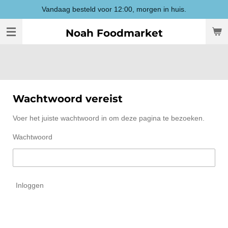
Vandaag besteld voor 12:00, morgen in huis.
Ga
direct
Noah Foodmarket
naar
de
hoofdinhoud
Wachtwoord vereist
Voer het juiste wachtwoord in om deze pagina te bezoeken.
Wachtwoord
Inloggen