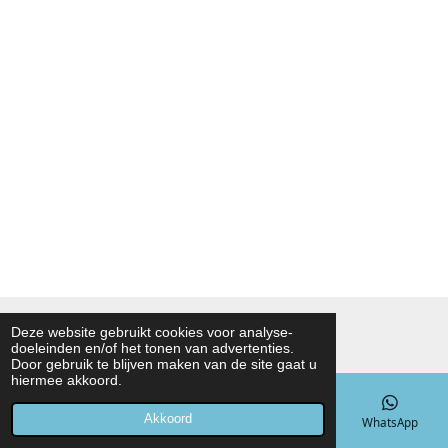
© 2021 - 2026 Noah Foodmarket
Deze website gebruikt cookies voor analyse-
doeleinden en/of het tonen van advertenties.
Powered by
JouwWeb
Door gebruik te blijven maken van de site gaat u
hiermee akkoord.
Akkoord
E-mailadres
Telefoonnummer
Kaart
WhatsApp