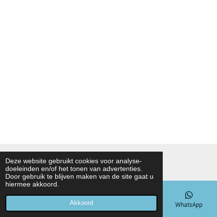
© 2021 - 2026 Noah Foodmarket
Deze website gebruikt cookies voor analyse-
doeleinden en/of het tonen van advertenties.
Powered by
JouwWeb
Door gebruik te blijven maken van de site gaat u
hiermee akkoord.
Akkoord
E-mailadres
Telefoonnummer
Kaart
WhatsApp