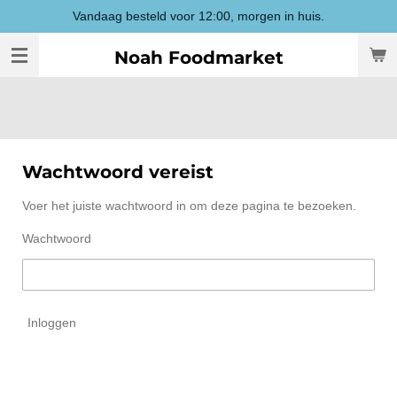
Vandaag besteld voor 12:00, morgen in huis.
Ga
direct
Noah Foodmarket
naar
de
hoofdinhoud
Wachtwoord vereist
Voer het juiste wachtwoord in om deze pagina te bezoeken.
Wachtwoord
Inloggen