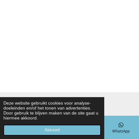
© 2021 - 2026 Noah Foodmarket
Deze website gebruikt cookies voor analyse-
doeleinden en/of het tonen van advertenties.
Powered by
JouwWeb
Door gebruik te blijven maken van de site gaat u
hiermee akkoord.
Akkoord
E-mailadres
Telefoonnummer
Kaart
WhatsApp