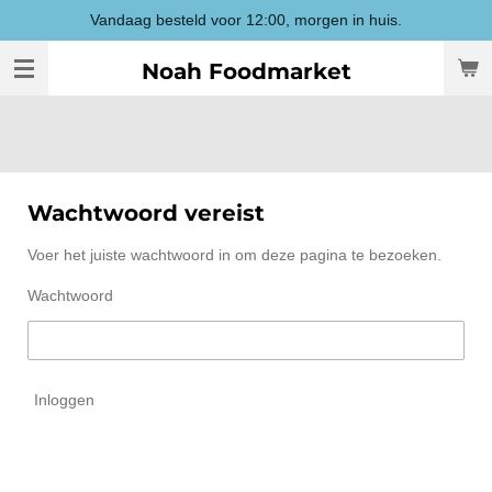
Vandaag besteld voor 12:00, morgen in huis.
Ga
direct
Noah Foodmarket
naar
de
hoofdinhoud
Wachtwoord vereist
Voer het juiste wachtwoord in om deze pagina te bezoeken.
Wachtwoord
Inloggen