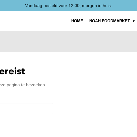
Vandaag besteld voor 12:00, morgen in huis.
HOME
NOAH FOODMARKET
reist
eze pagina te bezoeken.