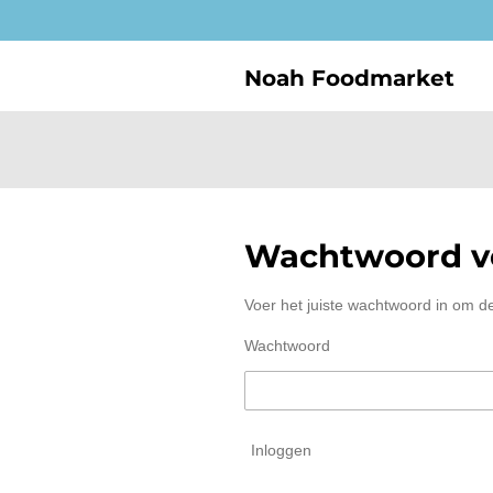
Ga
direct
naar
Noah Foodmarket
de
hoofdinhoud
Wachtwoord ve
Voer het juiste wachtwoord in om d
Wachtwoord
Inloggen