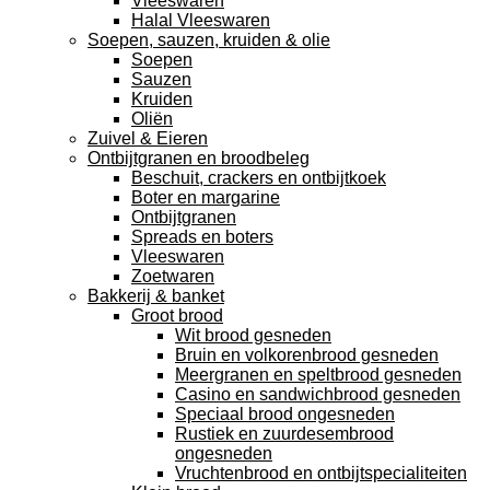
Vleeswaren
Halal Vleeswaren
Soepen, sauzen, kruiden & olie
Soepen
Sauzen
Kruiden
Oliën
Zuivel & Eieren
Ontbijtgranen en broodbeleg
Beschuit, crackers en ontbijtkoek
Boter en margarine
Ontbijtgranen
Spreads en boters
Vleeswaren
Zoetwaren
Bakkerij & banket
Groot brood
Wit brood gesneden
Bruin en volkorenbrood gesneden
Meergranen en speltbrood gesneden
Casino en sandwichbrood gesneden
Speciaal brood ongesneden
Rustiek en zuurdesembrood
ongesneden
Vruchtenbrood en ontbijtspecialiteiten