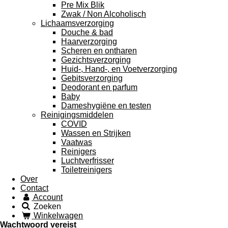
Pre Mix Blik
Zwak / Non Alcoholisch
Lichaamsverzorging
Douche & bad
Haarverzorging
Scheren en ontharen
Gezichtsverzorging
Huid-, Hand-, en Voetverzorging
Gebitsverzorging
Deodorant en parfum
Baby
Dameshygiëne en testen
Reinigingsmiddelen
COVID
Wassen en Strijken
Vaatwas
Reinigers
Luchtverfrisser
Toiletreinigers
Over
Contact
Account
Zoeken
Winkelwagen
Wachtwoord vereist