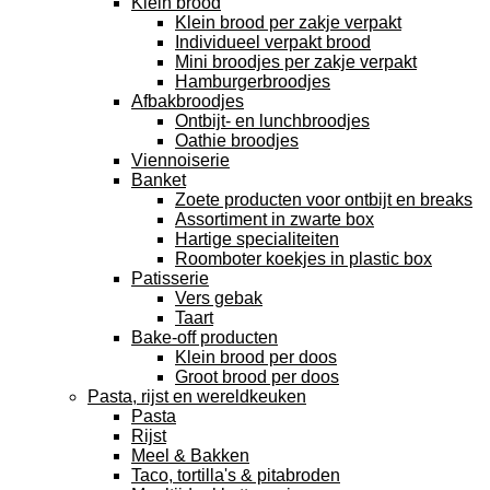
Klein brood
Klein brood per zakje verpakt
Individueel verpakt brood
Mini broodjes per zakje verpakt
Hamburgerbroodjes
Afbakbroodjes
Ontbijt- en lunchbroodjes
Oathie broodjes
Viennoiserie
Banket
Zoete producten voor ontbijt en breaks
Assortiment in zwarte box
Hartige specialiteiten
Roomboter koekjes in plastic box
Patisserie
Vers gebak
Taart
Bake-off producten
Klein brood per doos
Groot brood per doos
Pasta, rijst en wereldkeuken
Pasta
Rijst
Meel & Bakken
Taco, tortilla's & pitabroden