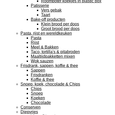
Roomboter koekjes in plastic box
Patisserie
Vers gebak
Taart
Bake-off producten
Klein brood per doos
Groot brood per doos
Pasta, rijst en wereldkeuken
Pasta
Rijst
Meel & Bakken
Taco, tortilla's & pitabroden
Maaltijdpakketten mixen
Wok sauzen
Frisdrank, sappen, koffie & thee
Sappen
Frisdranken
Koffie & thee
Snoep, koek, chocolade & Chips
Chips
Snoep
Koeken
Chocolade
Conserven
Diepvries