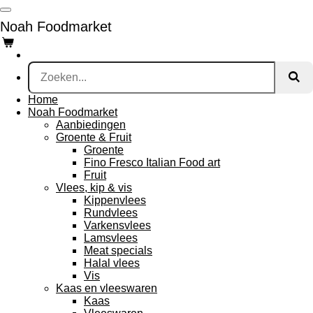
Ga
Noah Foodmarket
direct
naar
de
hoofdinhoud
Home
Noah Foodmarket
Aanbiedingen
Groente & Fruit
Groente
Fino Fresco Italian Food art
Fruit
Vlees, kip & vis
Kippenvlees
Rundvlees
Varkensvlees
Lamsvlees
Meat specials
Halal vlees
Vis
Kaas en vleeswaren
Kaas