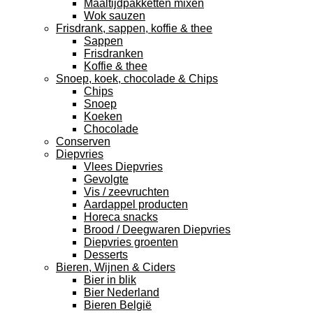
Maaltijdpakketten mixen
Wok sauzen
Frisdrank, sappen, koffie & thee
Sappen
Frisdranken
Koffie & thee
Snoep, koek, chocolade & Chips
Chips
Snoep
Koeken
Chocolade
Conserven
Diepvries
Vlees Diepvries
Gevolgte
Vis / zeevruchten
Aardappel producten
Horeca snacks
Brood / Deegwaren Diepvries
Diepvries groenten
Desserts
Bieren, Wijnen & Ciders
Bier in blik
Bier Nederland
Bieren België