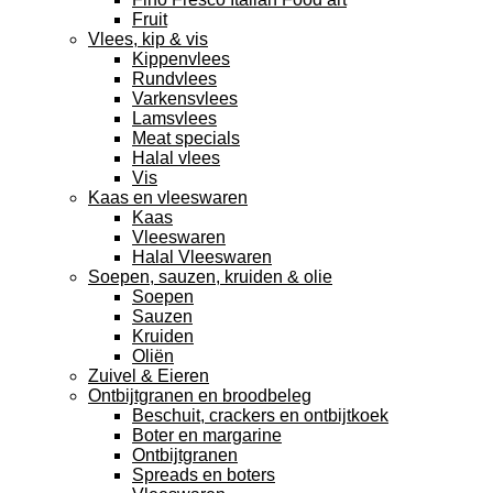
Fruit
Vlees, kip & vis
Kippenvlees
Rundvlees
Varkensvlees
Lamsvlees
Meat specials
Halal vlees
Vis
Kaas en vleeswaren
Kaas
Vleeswaren
Halal Vleeswaren
Soepen, sauzen, kruiden & olie
Soepen
Sauzen
Kruiden
Oliën
Zuivel & Eieren
Ontbijtgranen en broodbeleg
Beschuit, crackers en ontbijtkoek
Boter en margarine
Ontbijtgranen
Spreads en boters