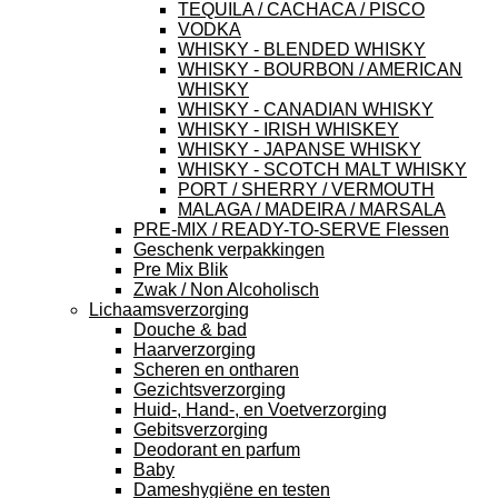
TEQUILA / CACHACA / PISCO
VODKA
WHISKY - BLENDED WHISKY
WHISKY - BOURBON / AMERICAN
WHISKY
WHISKY - CANADIAN WHISKY
WHISKY - IRISH WHISKEY
WHISKY - JAPANSE WHISKY
WHISKY - SCOTCH MALT WHISKY
PORT / SHERRY / VERMOUTH
MALAGA / MADEIRA / MARSALA
PRE-MIX / READY-TO-SERVE Flessen
Geschenk verpakkingen
Pre Mix Blik
Zwak / Non Alcoholisch
Lichaamsverzorging
Douche & bad
Haarverzorging
Scheren en ontharen
Gezichtsverzorging
Huid-, Hand-, en Voetverzorging
Gebitsverzorging
Deodorant en parfum
Baby
Dameshygiëne en testen