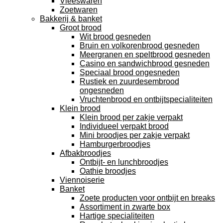
Vleeswaren
Zoetwaren
Bakkerij & banket
Groot brood
Wit brood gesneden
Bruin en volkorenbrood gesneden
Meergranen en speltbrood gesneden
Casino en sandwichbrood gesneden
Speciaal brood ongesneden
Rustiek en zuurdesembrood
ongesneden
Vruchtenbrood en ontbijtspecialiteiten
Klein brood
Klein brood per zakje verpakt
Individueel verpakt brood
Mini broodjes per zakje verpakt
Hamburgerbroodjes
Afbakbroodjes
Ontbijt- en lunchbroodjes
Oathie broodjes
Viennoiserie
Banket
Zoete producten voor ontbijt en breaks
Assortiment in zwarte box
Hartige specialiteiten