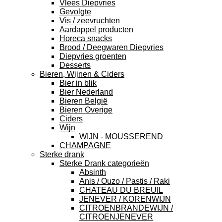
Vlees Diepvries
Gevolgte
Vis / zeevruchten
Aardappel producten
Horeca snacks
Brood / Deegwaren Diepvries
Diepvries groenten
Desserts
Bieren, Wijnen & Ciders
Bier in blik
Bier Nederland
Bieren België
Bieren Overige
Ciders
Wijn
WIJN - MOUSSEREND
CHAMPAGNE
Sterke drank
Sterke Drank categorieën
Absinth
Anis / Ouzo / Pastis / Raki
CHATEAU DU BREUIL
JENEVER / KORENWIJN
CITROENBRANDEWIJN /
CITROENJENEVER