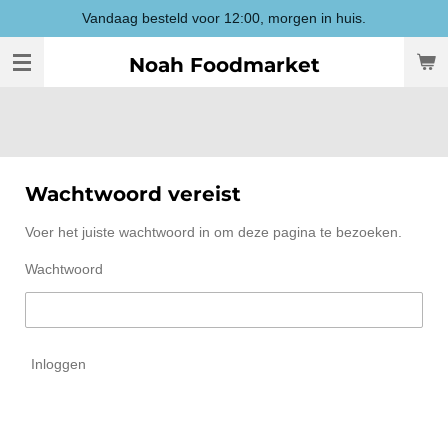
Vandaag besteld voor 12:00, morgen in huis.
Ga
direct
Noah Foodmarket
naar
de
hoofdinhoud
Wachtwoord vereist
Voer het juiste wachtwoord in om deze pagina te bezoeken.
Wachtwoord
Inloggen