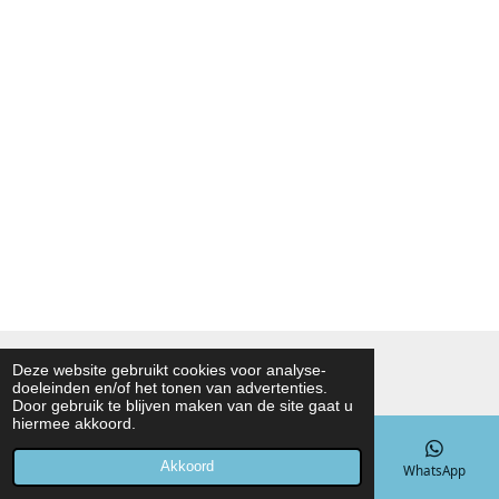
© 2021 - 2026 Noah Foodmarket
Deze website gebruikt cookies voor analyse-
doeleinden en/of het tonen van advertenties.
Powered by
JouwWeb
Door gebruik te blijven maken van de site gaat u
hiermee akkoord.
Akkoord
E-mailadres
Telefoonnummer
Kaart
WhatsApp