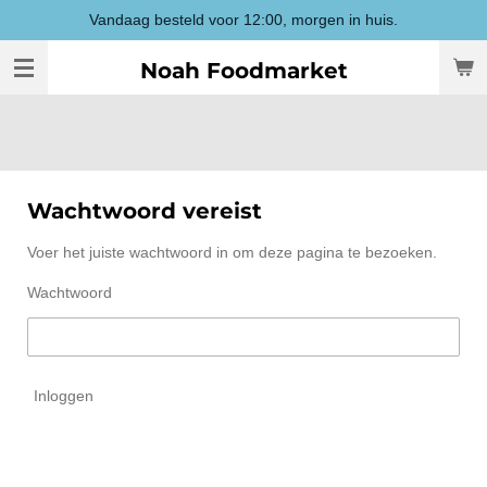
Vandaag besteld voor 12:00, morgen in huis.
Ga
direct
Noah Foodmarket
naar
de
hoofdinhoud
Wachtwoord vereist
Voer het juiste wachtwoord in om deze pagina te bezoeken.
Wachtwoord
Inloggen