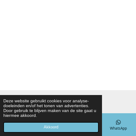
© 2021 - 2026 Noah Foodmarket
Deze website gebruikt cookies voor analyse-
doeleinden en/of het tonen van advertenties.
Powered by
JouwWeb
Door gebruik te blijven maken van de site gaat u
hiermee akkoord.
Akkoord
E-mailadres
Telefoonnummer
Kaart
WhatsApp