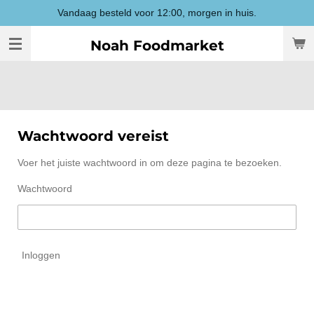
Vandaag besteld voor 12:00, morgen in huis.
Ga
direct
Noah Foodmarket
naar
de
hoofdinhoud
Wachtwoord vereist
Voer het juiste wachtwoord in om deze pagina te bezoeken.
Wachtwoord
Inloggen