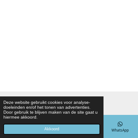
© 2021 - 2026 Noah Foodmarket
Deze website gebruikt cookies voor analyse-
doeleinden en/of het tonen van advertenties.
Powered by
JouwWeb
Door gebruik te blijven maken van de site gaat u
hiermee akkoord.
Akkoord
E-mailadres
Telefoonnummer
Kaart
WhatsApp