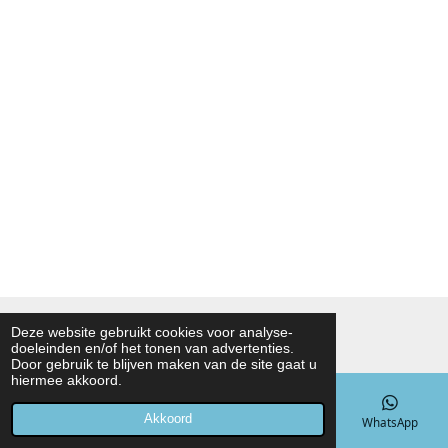
© 2021 - 2026 Noah Foodmarket
Deze website gebruikt cookies voor analyse-
doeleinden en/of het tonen van advertenties.
Powered by
JouwWeb
Door gebruik te blijven maken van de site gaat u
hiermee akkoord.
Akkoord
E-mailadres
Telefoonnummer
Kaart
WhatsApp