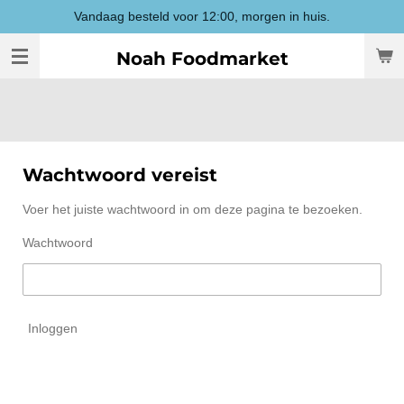
Vandaag besteld voor 12:00, morgen in huis.
Ga
direct
Noah Foodmarket
naar
de
hoofdinhoud
Wachtwoord vereist
Voer het juiste wachtwoord in om deze pagina te bezoeken.
Wachtwoord
Inloggen