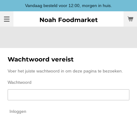
Vandaag besteld voor 12:00, morgen in huis.
Ga
direct
Noah Foodmarket
naar
de
hoofdinhoud
Wachtwoord vereist
Voer het juiste wachtwoord in om deze pagina te bezoeken.
Wachtwoord
Inloggen