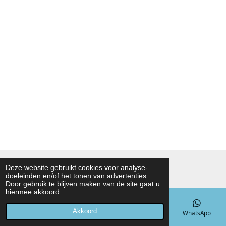
© 2021 - 2026 Noah Foodmarket
Deze website gebruikt cookies voor analyse-
doeleinden en/of het tonen van advertenties.
Powered by
JouwWeb
Door gebruik te blijven maken van de site gaat u
hiermee akkoord.
Akkoord
E-mailadres
Telefoonnummer
Kaart
WhatsApp