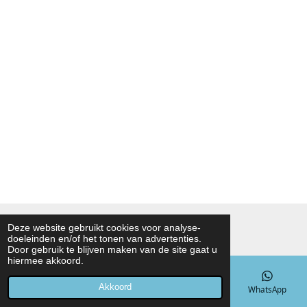
© 2021 - 2026 Noah Foodmarket
Deze website gebruikt cookies voor analyse-
doeleinden en/of het tonen van advertenties.
Powered by
JouwWeb
Door gebruik te blijven maken van de site gaat u
hiermee akkoord.
Akkoord
E-mailadres
Telefoonnummer
Kaart
WhatsApp