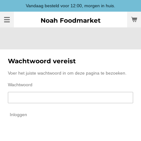
Vandaag besteld voor 12:00, morgen in huis.
Ga
direct
Noah Foodmarket
naar
de
hoofdinhoud
Wachtwoord vereist
Voer het juiste wachtwoord in om deze pagina te bezoeken.
Wachtwoord
Inloggen