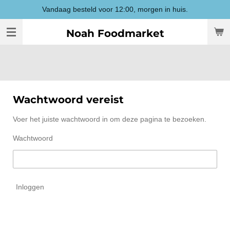
Vandaag besteld voor 12:00, morgen in huis.
Ga
direct
Noah Foodmarket
naar
de
hoofdinhoud
Wachtwoord vereist
Voer het juiste wachtwoord in om deze pagina te bezoeken.
Wachtwoord
Inloggen