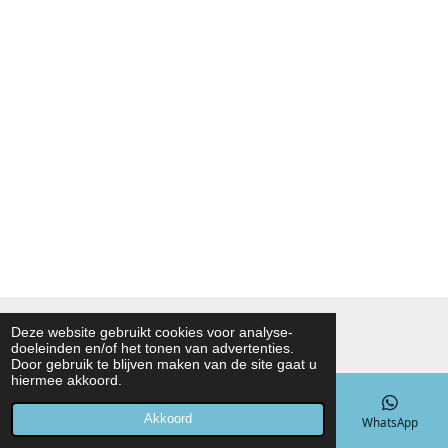
© 2021 - 2026 Noah Foodmarket
Deze website gebruikt cookies voor analyse-
doeleinden en/of het tonen van advertenties.
Powered by
JouwWeb
Door gebruik te blijven maken van de site gaat u
hiermee akkoord.
Akkoord
E-mailadres
Telefoonnummer
Kaart
WhatsApp