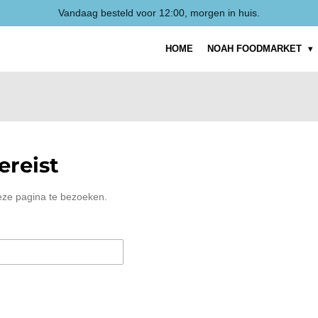
Vandaag besteld voor 12:00, morgen in huis.
HOME
NOAH FOODMARKET
reist
eze pagina te bezoeken.