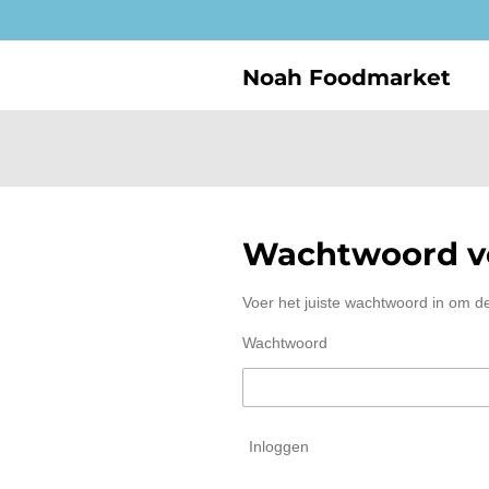
Ga
direct
naar
Noah Foodmarket
de
hoofdinhoud
Wachtwoord ve
Voer het juiste wachtwoord in om d
Wachtwoord
Inloggen