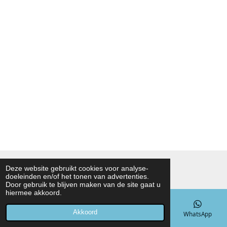
© 2021 - 2026 Noah Foodmarket
Deze website gebruikt cookies voor analyse-
doeleinden en/of het tonen van advertenties.
Powered by
JouwWeb
Door gebruik te blijven maken van de site gaat u
hiermee akkoord.
Akkoord
E-mailadres
Telefoonnummer
Kaart
WhatsApp