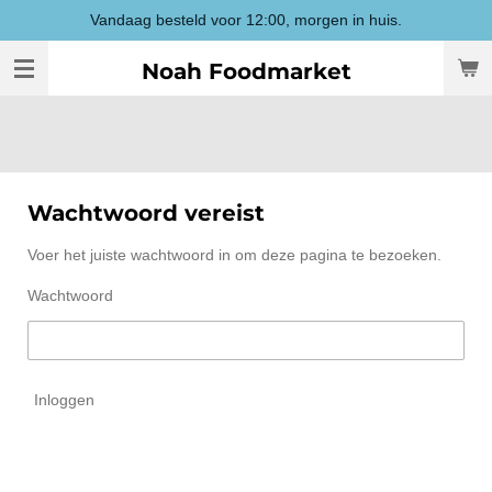
Vandaag besteld voor 12:00, morgen in huis.
Ga
direct
Noah Foodmarket
naar
de
hoofdinhoud
Wachtwoord vereist
Voer het juiste wachtwoord in om deze pagina te bezoeken.
Wachtwoord
Inloggen