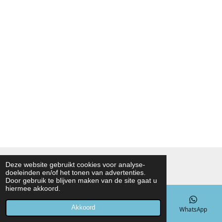
© 2021 - 2026 Noah Foodmarket
Deze website gebruikt cookies voor analyse-
doeleinden en/of het tonen van advertenties.
Powered by
JouwWeb
Door gebruik te blijven maken van de site gaat u
hiermee akkoord.
Akkoord
E-mailadres
Telefoonnummer
Kaart
WhatsApp