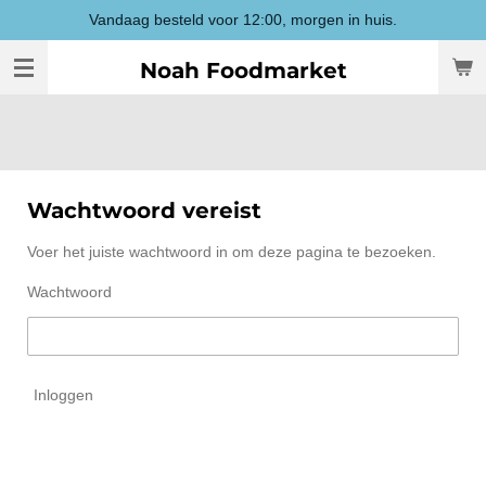
Vandaag besteld voor 12:00, morgen in huis.
Ga
direct
Noah Foodmarket
naar
de
hoofdinhoud
Wachtwoord vereist
Voer het juiste wachtwoord in om deze pagina te bezoeken.
Wachtwoord
Inloggen