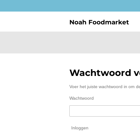
Ga
direct
naar
Noah Foodmarket
de
hoofdinhoud
Wachtwoord ve
Voer het juiste wachtwoord in om d
Wachtwoord
Inloggen