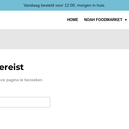
Vandaag besteld voor 12:00, morgen in huis.
HOME
NOAH FOODMARKET
reist
eze pagina te bezoeken.