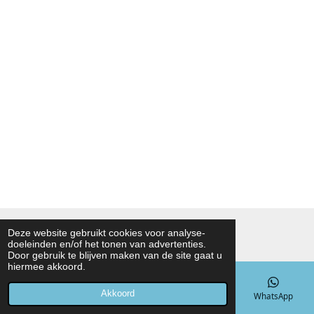
© 2021 - 2026 Noah Foodmarket
Deze website gebruikt cookies voor analyse-
doeleinden en/of het tonen van advertenties.
Powered by
JouwWeb
Door gebruik te blijven maken van de site gaat u
hiermee akkoord.
Akkoord
E-mailadres
Telefoonnummer
Kaart
WhatsApp