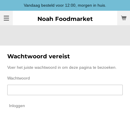
Vandaag besteld voor 12:00, morgen in huis.
Ga
direct
Noah Foodmarket
naar
de
hoofdinhoud
Wachtwoord vereist
Voer het juiste wachtwoord in om deze pagina te bezoeken.
Wachtwoord
Inloggen