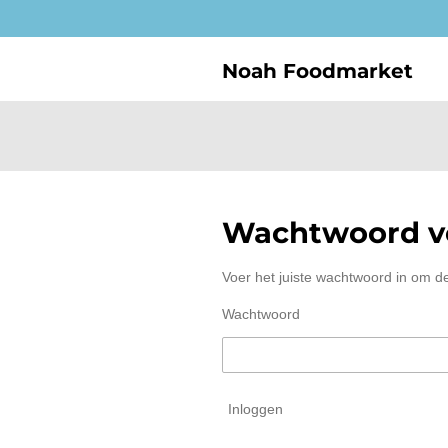
Ga
direct
naar
Noah Foodmarket
de
hoofdinhoud
Wachtwoord ve
Voer het juiste wachtwoord in om d
Wachtwoord
Inloggen