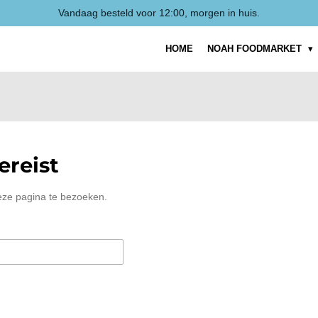
Vandaag besteld voor 12:00, morgen in huis.
HOME
NOAH FOODMARKET
reist
eze pagina te bezoeken.