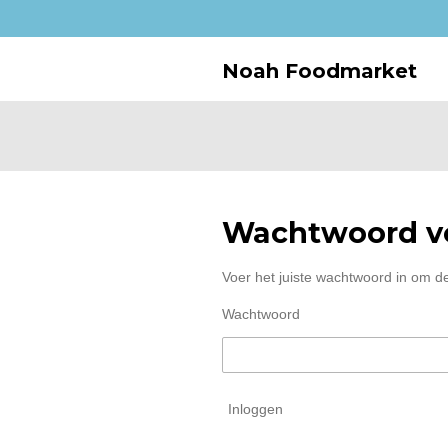
Ga
direct
naar
Noah Foodmarket
de
hoofdinhoud
Wachtwoord ve
Voer het juiste wachtwoord in om d
Wachtwoord
Inloggen