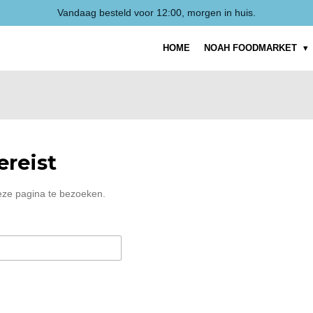
Vandaag besteld voor 12:00, morgen in huis.
HOME
NOAH FOODMARKET
reist
eze pagina te bezoeken.