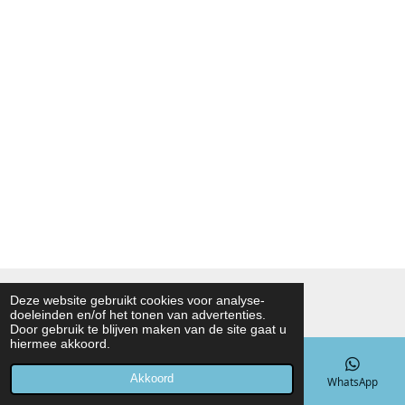
© 2021 - 2026 Noah Foodmarket
Deze website gebruikt cookies voor analyse-
doeleinden en/of het tonen van advertenties.
Powered by
JouwWeb
Door gebruik te blijven maken van de site gaat u
hiermee akkoord.
Akkoord
E-mailadres
Telefoonnummer
Kaart
WhatsApp