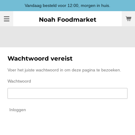
Vandaag besteld voor 12:00, morgen in huis.
Ga
direct
Noah Foodmarket
naar
de
hoofdinhoud
Wachtwoord vereist
Voer het juiste wachtwoord in om deze pagina te bezoeken.
Wachtwoord
Inloggen