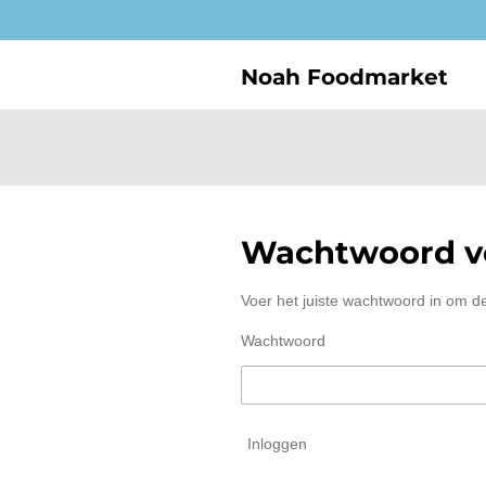
Ga
direct
naar
Noah Foodmarket
de
hoofdinhoud
Wachtwoord ve
Voer het juiste wachtwoord in om d
Wachtwoord
Inloggen