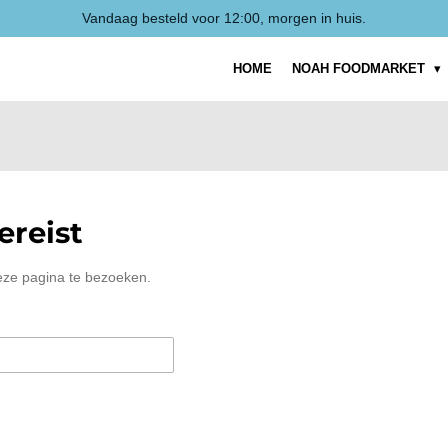
Vandaag besteld voor 12:00, morgen in huis.
HOME
NOAH FOODMARKET
reist
eze pagina te bezoeken.