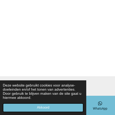
© 2021 - 2026 Noah Foodmarket
Deze website gebruikt cookies voor analyse-
doeleinden en/of het tonen van advertenties.
Powered by
JouwWeb
Door gebruik te blijven maken van de site gaat u
hiermee akkoord.
Akkoord
E-mailadres
Telefoonnummer
Kaart
WhatsApp