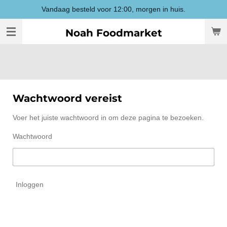
Vandaag besteld voor 12:00, morgen in huis.
Ga
direct
Noah Foodmarket
naar
de
hoofdinhoud
Wachtwoord vereist
Voer het juiste wachtwoord in om deze pagina te bezoeken.
Wachtwoord
Inloggen