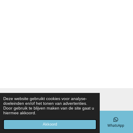
© 2021 - 2026 Noah Foodmarket
Deze website gebruikt cookies voor analyse-
doeleinden en/of het tonen van advertenties.
Powered by
JouwWeb
Door gebruik te blijven maken van de site gaat u
hiermee akkoord.
Akkoord
E-mailadres
Telefoonnummer
Kaart
WhatsApp