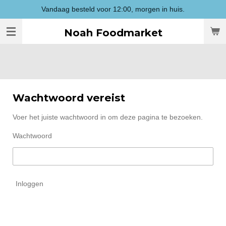
Vandaag besteld voor 12:00, morgen in huis.
Ga
direct
Noah Foodmarket
naar
de
hoofdinhoud
Wachtwoord vereist
Voer het juiste wachtwoord in om deze pagina te bezoeken.
Wachtwoord
Inloggen