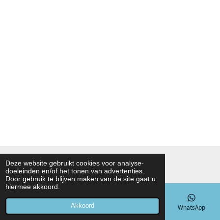
© 2021 - 2026 Noah Foodmarket
Deze website gebruikt cookies voor analyse-
doeleinden en/of het tonen van advertenties.
Powered by
JouwWeb
Door gebruik te blijven maken van de site gaat u
hiermee akkoord.
Akkoord
E-mailadres
Telefoonnummer
Kaart
WhatsApp