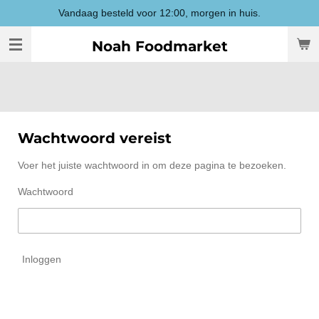
Vandaag besteld voor 12:00, morgen in huis.
Ga
direct
Noah Foodmarket
naar
de
hoofdinhoud
Wachtwoord vereist
Voer het juiste wachtwoord in om deze pagina te bezoeken.
Wachtwoord
Inloggen