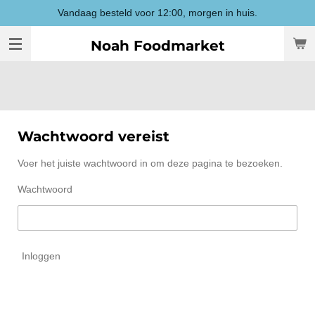
Vandaag besteld voor 12:00, morgen in huis.
Ga
direct
Noah Foodmarket
naar
de
hoofdinhoud
Wachtwoord vereist
Voer het juiste wachtwoord in om deze pagina te bezoeken.
Wachtwoord
Inloggen