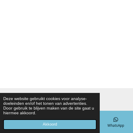
© 2021 - 2026 Noah Foodmarket
Deze website gebruikt cookies voor analyse-
doeleinden en/of het tonen van advertenties.
Powered by
JouwWeb
Door gebruik te blijven maken van de site gaat u
hiermee akkoord.
Akkoord
E-mailadres
Telefoonnummer
Kaart
WhatsApp