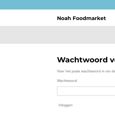
Ga
direct
naar
Noah Foodmarket
de
hoofdinhoud
Wachtwoord ve
Voer het juiste wachtwoord in om d
Wachtwoord
Inloggen