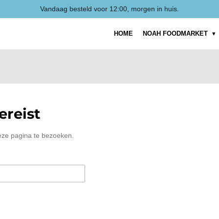
Vandaag besteld voor 12:00, morgen in huis.
HOME
NOAH FOODMARKET
reist
eze pagina te bezoeken.