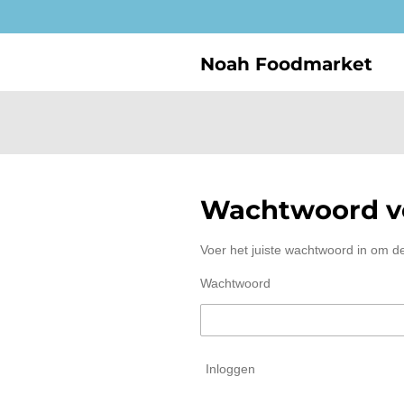
Ga
direct
naar
Noah Foodmarket
de
hoofdinhoud
Wachtwoord ve
Voer het juiste wachtwoord in om d
Wachtwoord
Inloggen