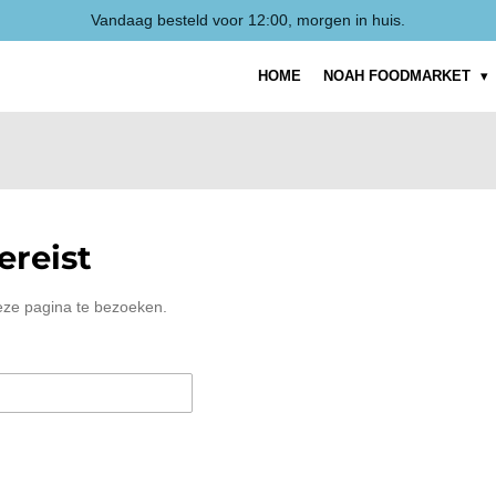
Vandaag besteld voor 12:00, morgen in huis.
HOME
NOAH FOODMARKET
reist
eze pagina te bezoeken.