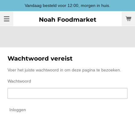
Vandaag besteld voor 12:00, morgen in huis.
Ga
direct
Noah Foodmarket
naar
de
hoofdinhoud
Wachtwoord vereist
Voer het juiste wachtwoord in om deze pagina te bezoeken.
Wachtwoord
Inloggen