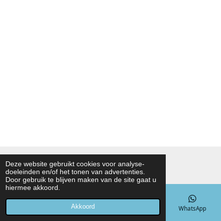
© 2021 - 2026 Noah Foodmarket
Deze website gebruikt cookies voor analyse-
doeleinden en/of het tonen van advertenties.
Powered by
JouwWeb
Door gebruik te blijven maken van de site gaat u
hiermee akkoord.
Akkoord
E-mailadres
Telefoonnummer
Kaart
WhatsApp