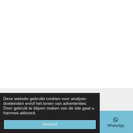
© 2021 - 2026 Noah Foodmarket
Deze website gebruikt cookies voor analyse-
doeleinden en/of het tonen van advertenties.
Powered by
JouwWeb
Door gebruik te blijven maken van de site gaat u
hiermee akkoord.
Akkoord
E-mailadres
Telefoonnummer
Kaart
WhatsApp