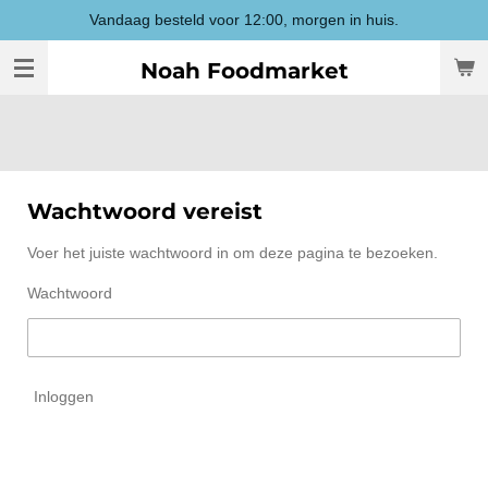
Vandaag besteld voor 12:00, morgen in huis.
Ga
direct
Noah Foodmarket
naar
de
hoofdinhoud
Wachtwoord vereist
Voer het juiste wachtwoord in om deze pagina te bezoeken.
Wachtwoord
Inloggen