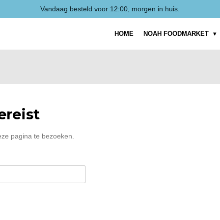
Vandaag besteld voor 12:00, morgen in huis.
HOME
NOAH FOODMARKET
reist
eze pagina te bezoeken.