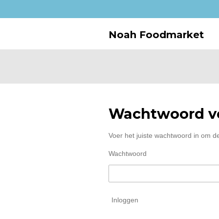
Ga
direct
naar
Noah Foodmarket
de
hoofdinhoud
Wachtwoord ve
Voer het juiste wachtwoord in om d
Wachtwoord
Inloggen