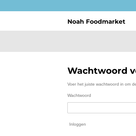
Ga
direct
naar
Noah Foodmarket
de
hoofdinhoud
Wachtwoord ve
Voer het juiste wachtwoord in om d
Wachtwoord
Inloggen