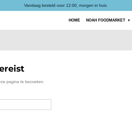
Vandaag besteld voor 12:00, morgen in huis.
HOME
NOAH FOODMARKET
reist
eze pagina te bezoeken.