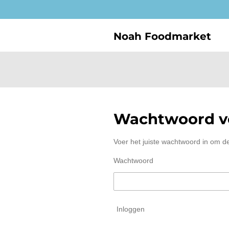
Ga
direct
naar
Noah Foodmarket
de
hoofdinhoud
Wachtwoord ve
Voer het juiste wachtwoord in om d
Wachtwoord
Inloggen