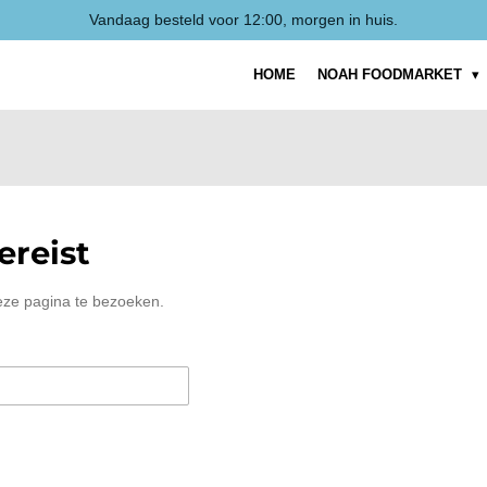
Vandaag besteld voor 12:00, morgen in huis.
HOME
NOAH FOODMARKET
reist
eze pagina te bezoeken.