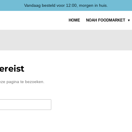
Vandaag besteld voor 12:00, morgen in huis.
HOME
NOAH FOODMARKET
reist
eze pagina te bezoeken.