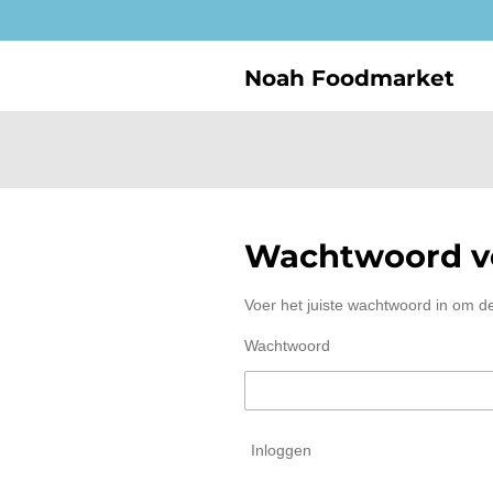
Ga
direct
naar
Noah Foodmarket
de
hoofdinhoud
Wachtwoord ve
Voer het juiste wachtwoord in om d
Wachtwoord
Inloggen