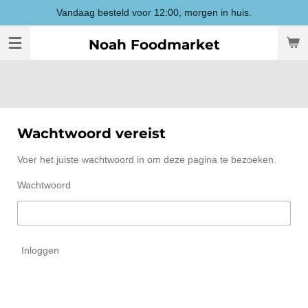
Vandaag besteld voor 12:00, morgen in huis.
Ga
direct
Noah Foodmarket
naar
de
hoofdinhoud
Wachtwoord vereist
Voer het juiste wachtwoord in om deze pagina te bezoeken.
Wachtwoord
Inloggen