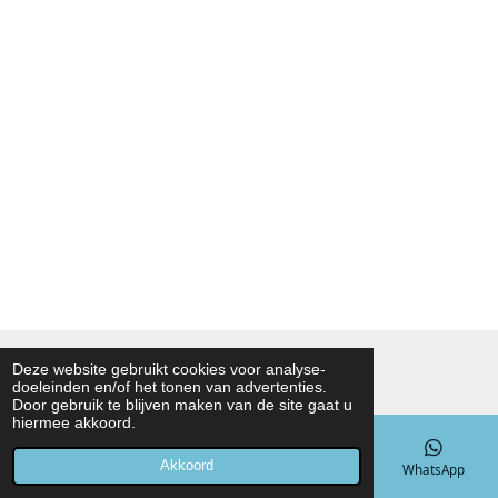
© 2021 - 2026 Noah Foodmarket
Deze website gebruikt cookies voor analyse-
doeleinden en/of het tonen van advertenties.
Powered by
JouwWeb
Door gebruik te blijven maken van de site gaat u
hiermee akkoord.
Akkoord
E-mailadres
Telefoonnummer
Kaart
WhatsApp