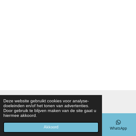
© 2021 - 2026 Noah Foodmarket
Deze website gebruikt cookies voor analyse-
doeleinden en/of het tonen van advertenties.
Powered by
JouwWeb
Door gebruik te blijven maken van de site gaat u
hiermee akkoord.
Akkoord
E-mailadres
Telefoonnummer
Kaart
WhatsApp