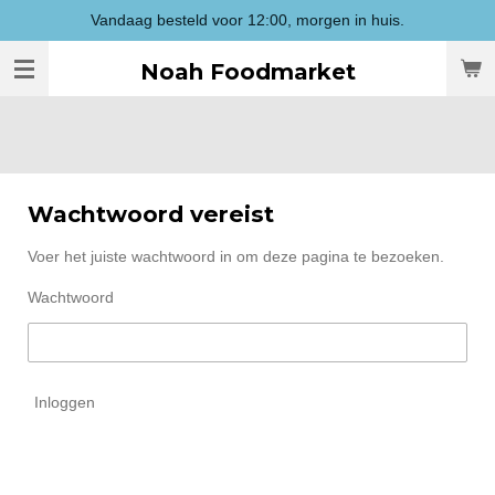
Vandaag besteld voor 12:00, morgen in huis.
Ga
direct
Noah Foodmarket
naar
de
hoofdinhoud
Wachtwoord vereist
Voer het juiste wachtwoord in om deze pagina te bezoeken.
Wachtwoord
Inloggen