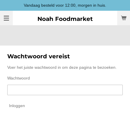
Vandaag besteld voor 12:00, morgen in huis.
Ga
direct
Noah Foodmarket
naar
de
hoofdinhoud
Wachtwoord vereist
Voer het juiste wachtwoord in om deze pagina te bezoeken.
Wachtwoord
Inloggen