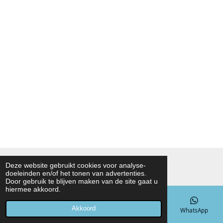
© 2021 - 2026 Noah Foodmarket
Deze website gebruikt cookies voor analyse-
doeleinden en/of het tonen van advertenties.
Powered by
JouwWeb
Door gebruik te blijven maken van de site gaat u
hiermee akkoord.
Akkoord
E-mailadres
Telefoonnummer
Kaart
WhatsApp