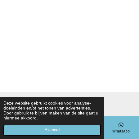
© 2021 - 2026 Noah Foodmarket
Deze website gebruikt cookies voor analyse-
doeleinden en/of het tonen van advertenties.
Powered by
JouwWeb
Door gebruik te blijven maken van de site gaat u
hiermee akkoord.
Akkoord
E-mailadres
Telefoonnummer
Kaart
WhatsApp