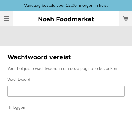
Vandaag besteld voor 12:00, morgen in huis.
Ga
direct
Noah Foodmarket
naar
de
hoofdinhoud
Wachtwoord vereist
Voer het juiste wachtwoord in om deze pagina te bezoeken.
Wachtwoord
Inloggen