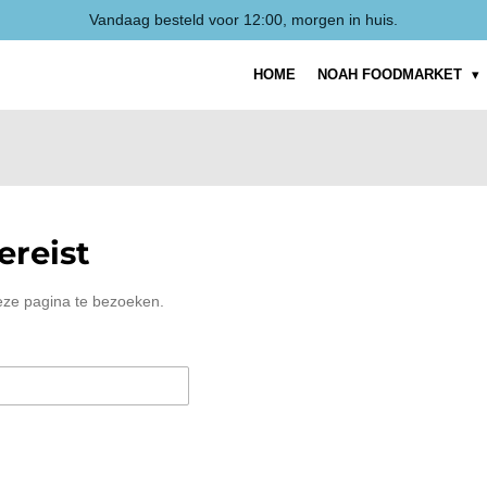
Vandaag besteld voor 12:00, morgen in huis.
HOME
NOAH FOODMARKET
reist
eze pagina te bezoeken.