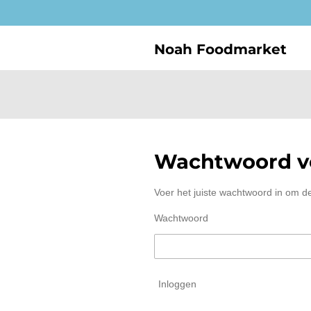
Ga
direct
naar
Noah Foodmarket
de
hoofdinhoud
Wachtwoord ve
Voer het juiste wachtwoord in om d
Wachtwoord
Inloggen