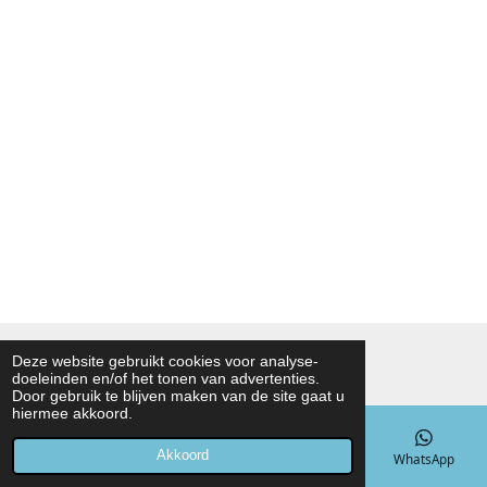
© 2021 - 2026 Noah Foodmarket
Deze website gebruikt cookies voor analyse-
doeleinden en/of het tonen van advertenties.
Powered by
JouwWeb
Door gebruik te blijven maken van de site gaat u
hiermee akkoord.
Akkoord
E-mailadres
Telefoonnummer
Kaart
WhatsApp