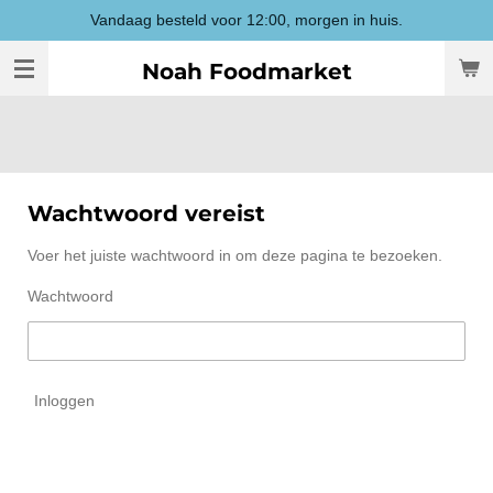
Vandaag besteld voor 12:00, morgen in huis.
Ga
direct
Noah Foodmarket
naar
de
hoofdinhoud
Wachtwoord vereist
Voer het juiste wachtwoord in om deze pagina te bezoeken.
Wachtwoord
Inloggen