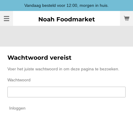
Vandaag besteld voor 12:00, morgen in huis.
Ga
direct
Noah Foodmarket
naar
de
hoofdinhoud
Wachtwoord vereist
Voer het juiste wachtwoord in om deze pagina te bezoeken.
Wachtwoord
Inloggen