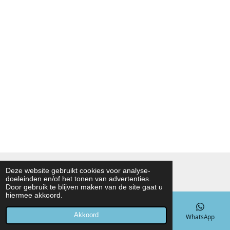
© 2021 - 2026 Noah Foodmarket
Deze website gebruikt cookies voor analyse-
doeleinden en/of het tonen van advertenties.
Powered by
JouwWeb
Door gebruik te blijven maken van de site gaat u
hiermee akkoord.
Akkoord
E-mailadres
Telefoonnummer
Kaart
WhatsApp