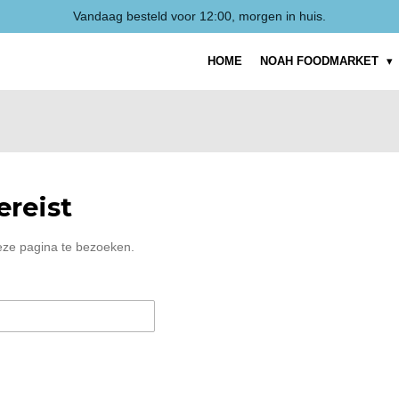
Vandaag besteld voor 12:00, morgen in huis.
HOME
NOAH FOODMARKET
reist
eze pagina te bezoeken.