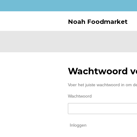
Ga
direct
naar
Noah Foodmarket
de
hoofdinhoud
Wachtwoord ve
Voer het juiste wachtwoord in om d
Wachtwoord
Inloggen