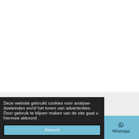
© 2021 - 2026 Noah Foodmarket
Deze website gebruikt cookies voor analyse-
doeleinden en/of het tonen van advertenties.
Powered by
JouwWeb
Door gebruik te blijven maken van de site gaat u
hiermee akkoord.
Akkoord
E-mailadres
Telefoonnummer
Kaart
WhatsApp