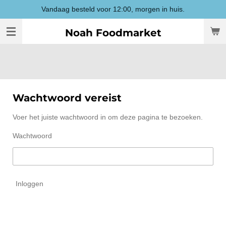
Vandaag besteld voor 12:00, morgen in huis.
Ga
direct
Noah Foodmarket
naar
de
hoofdinhoud
Wachtwoord vereist
Voer het juiste wachtwoord in om deze pagina te bezoeken.
Wachtwoord
Inloggen