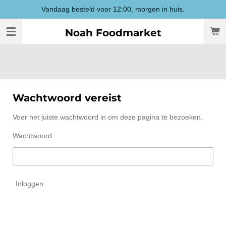
Vandaag besteld voor 12:00, morgen in huis.
Ga
direct
Noah Foodmarket
naar
de
hoofdinhoud
Wachtwoord vereist
Voer het juiste wachtwoord in om deze pagina te bezoeken.
Wachtwoord
Inloggen