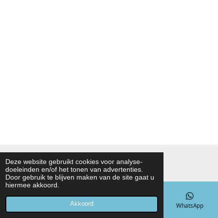
© 2021 - 2026 Noah Foodmarket
Deze website gebruikt cookies voor analyse-
doeleinden en/of het tonen van advertenties.
Powered by
JouwWeb
Door gebruik te blijven maken van de site gaat u
hiermee akkoord.
Akkoord
E-mailadres
Telefoonnummer
Kaart
WhatsApp