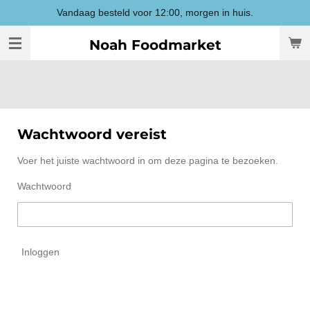
Vandaag besteld voor 12:00, morgen in huis.
Ga
direct
Noah Foodmarket
naar
de
hoofdinhoud
Wachtwoord vereist
Voer het juiste wachtwoord in om deze pagina te bezoeken.
Wachtwoord
Inloggen