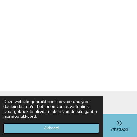
© 2021 - 2026 Noah Foodmarket
Deze website gebruikt cookies voor analyse-
doeleinden en/of het tonen van advertenties.
Powered by
JouwWeb
Door gebruik te blijven maken van de site gaat u
hiermee akkoord.
Akkoord
E-mailadres
Telefoonnummer
Kaart
WhatsApp