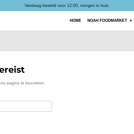
Vandaag besteld voor 12:00, morgen in huis.
HOME
NOAH FOODMARKET
reist
eze pagina te bezoeken.