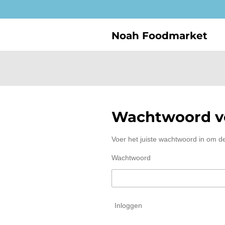
Ga
direct
naar
Noah Foodmarket
de
hoofdinhoud
Wachtwoord ve
Voer het juiste wachtwoord in om d
Wachtwoord
Inloggen