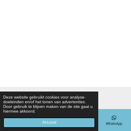
© 2021 - 2026 Noah Foodmarket
Deze website gebruikt cookies voor analyse-
doeleinden en/of het tonen van advertenties.
Powered by
JouwWeb
Door gebruik te blijven maken van de site gaat u
hiermee akkoord.
Akkoord
E-mailadres
Telefoonnummer
Kaart
WhatsApp