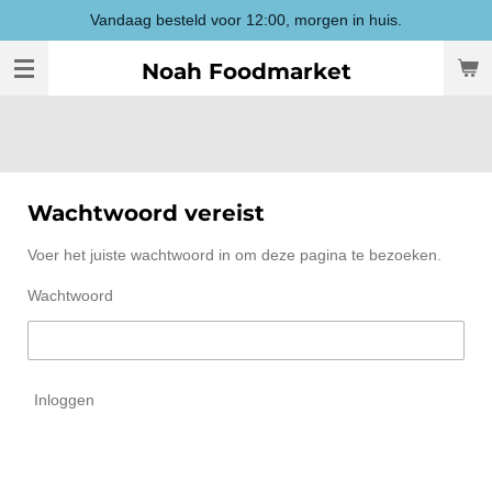
Vandaag besteld voor 12:00, morgen in huis.
Ga
direct
Noah Foodmarket
naar
de
hoofdinhoud
Wachtwoord vereist
Voer het juiste wachtwoord in om deze pagina te bezoeken.
Wachtwoord
Inloggen